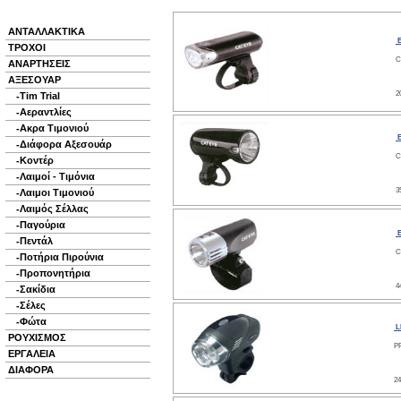
ΑΝΤΑΛΛΑΚΤΙΚΑ
E
ΤΡΟΧΟΙ
C
ΑΝΑΡΤΗΣΕΙΣ
ΑΞΕΣΟΥΑΡ
2
Tim Trial
-
Αεραντλίες
-
Ακρα Τιμονιού
-
E
Διάφορα Αξεσουάρ
-
C
Κοντέρ
-
Λαιμoί - Τιμόνια
-
3
Λαιμοι Τιμονιού
-
Λαιμός Σέλλας
-
Παγούρια
-
E
Πεντάλ
-
C
Ποτήρια Πιρούνια
-
Προπονητήρια
-
4
Σακίδια
-
Σέλες
-
Φώτα
-
L
ΡΟΥΧΙΣΜΟΣ
P
ΕΡΓΑΛΕΙΑ
ΔΙΑΦΟΡΑ
24