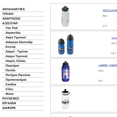
ΑΝΤΑΛΛΑΚΤΙΚΑ
BOTTLE HYD
ΤΡΟΧΟΙ
PRO
ΑΝΑΡΤΗΣΕΙΣ
ΑΞΕΣΟΥΑΡ
4,7 €
Tim Trial
-
Αεραντλίες
-
Ακρα Τιμονιού
-
Corp
Διάφορα Αξεσουάρ
-
SCOT
Κοντέρ
-
Λαιμoί - Τιμόνια
-
5,5 €
Λαιμοι Τιμονιού
-
Λαιμός Σέλλας
-
Παγούρια
-
LAMPRE - FONDI
Πεντάλ
-
TACX
Ποτήρια Πιρούνια
-
Προπονητήρια
-
3,8 €
Σακίδια
-
Σέλες
-
Φώτα
-
ΡΟΥΧΙΣΜΟΣ
ΕΡΓΑΛΕΙΑ
ΔΙΑΦΟΡΑ